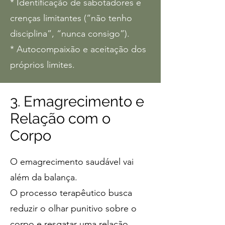
* Identificação de sabotadores e
crenças limitantes (“não tenho
disciplina”, “nunca consigo”).
* Autocompaixão e aceitação dos
próprios limites.
3. Emagrecimento e
Relação com o
Corpo
O emagrecimento saudável vai
além da balança.
O processo terapêutico busca
reduzir o olhar punitivo sobre o
corpo e resgatar uma relação